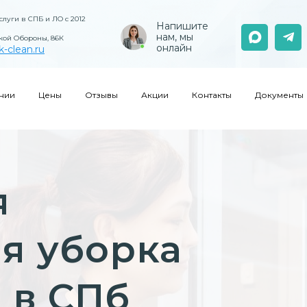
луги в СПБ и ЛО с 2012
Напишите
нам, мы
кой Обороны, 86К
онлайн
k-clean.ru
нии
Цены
Отзывы
Акции
Контакты
Документы
я
я уборка
 в СПб