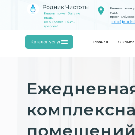
Родник Чистоты
Клининговые ус
года,
Клиент может быть не
просп. Обуховс
прав,
info@rodni
но он должен быть
доволен!
Каталог услуг
Главная
О компа
Ежедневна
комплексна
помещений