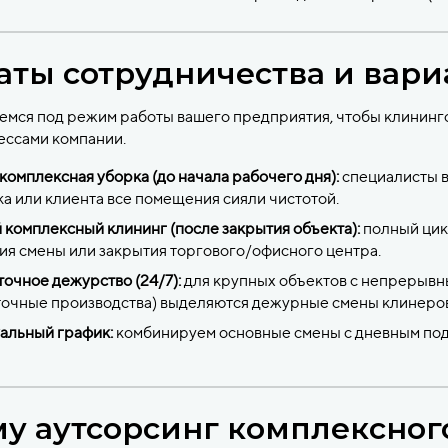
ты сотрудничества и вари
емся под режим работы вашего предприятия, чтобы клининг
ессами компании.
комплексная уборка (до начала рабочего дня):
специалисты в
а или клиента все помещения сияли чистотой.
комплексный клининг (после закрытия объекта):
полный цик
я смены или закрытия торгового/офисного центра.
очное дежурство (24/7):
для крупных объектов с непрерывн
точные производства) выделяются дежурные смены клинеров
альный график:
комбинируем основные смены с дневным по
у аутсорсинг комплексног