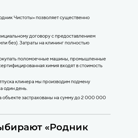
одник Чистоты» позволяет существенно
фициальному договору с предоставлением
ли без). Затраты на клининг полностью
покупать поломоечные машины, промышленные
сертифицированная химия входят в стоимость
отпуска клинера мы производим подмену
а один день.
а объекте застрахованы на сумму до 2 000 000
выбирают «Родник