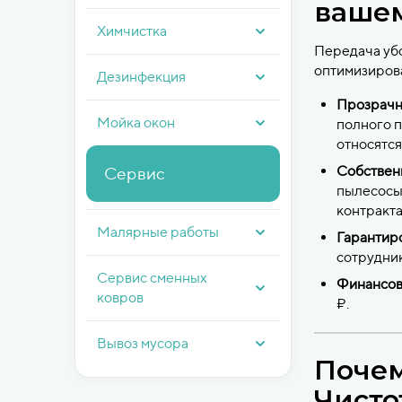
вашем
Химчистка
Передача уб
оптимизирова
Дезинфекция
Прозрачн
Мойка окон
полного п
относятся
Собствен
Сервис
пылесосы 
контракта
Малярные работы
Гарантир
сотрудник
Сервис сменных
Финансова
ковров
₽.
Вывоз мусора
Почем
Чисто