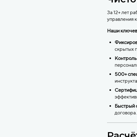
За 12+ лет р
управления к
Наши ключев
Фиксирова
скрытых 
Контроль 
персонал
500+ спец
инструкта
Сертифиц
эффектив
Быстрый с
договора.
Расчё