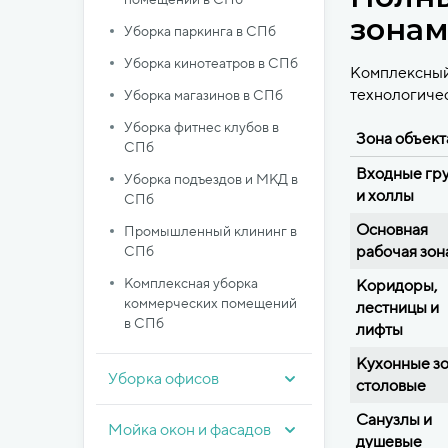
зона
Уборка паркинга в СПб
Уборка кинотеатров в СПб
Комплексный
технологичес
Уборка магазинов в СПб
Уборка фитнес клубов в
Зона объект
СПб
Входные гр
Уборка подъездов и МКД в
и холлы
СПб
Основная
Промышленный клининг в
рабочая зон
СПб
Комплексная уборка
Коридоры,
коммерческих помещений
лестницы и
в СПб
лифты
Кухонные зо
Уборка офисов
столовые
Санузлы и
Мойка окон и фасадов
душевые