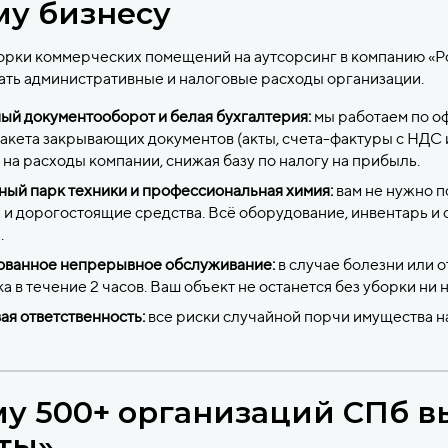
у бизнесу
орки коммерческих помещений на аутсорсинг в компанию «Р
ть административные и налоговые расходы организации.
ый документооборот и белая бухгалтерия:
мы работаем по о
акета закрывающих документов (акты, счета-фактуры с НДС и
 на расходы компании, снижая базу по налогу на прибыль.
ный парк техники и профессиональная химия:
вам не нужно 
и дорогостоящие средства. Всё оборудование, инвентарь и 
.
ованное непрерывное обслуживание:
в случае болезни или 
а в течение 2 часов. Ваш объект не останется без уборки ни н
я ответственность:
все риски случайной порчи имущества н
у 500+ организаций СПб 
ты»