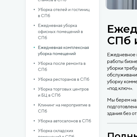
Уборка отелей и гостиниц
в СПб
Ежед
Ежедневная уборка
офисных помещений в
СПб 
СПб
Ежедневная комплексная
уборка помещений
Ежедневное 
работы бизне
Уборка после ремонта в
уборки требу
СПб
обслуживани
Уборка ресторанов в СПб
уборку комм
«под ключ».
Уборка торговых центров
и БЦ в СПб
Мы берем на 
Клининг на мероприятие в
подготовленн
СПб
здания без о
Уборка автосалонов в СПб
Уборка складских
Полны
помещений в СПб