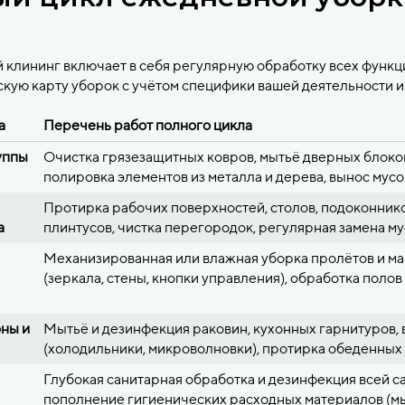
м
 клининг включает в себя регулярную обработку всех функ
кую карту уборок с учётом специфики вашей деятельности и
а
Перечень работ полного цикла
уппы
Очистка грязезащитных ковров, мытьё дверных блоков
полировка элементов из металла и дерева, вынос мус
Протирка рабочих поверхностей, столов, подоконнико
а
плинтусов, чистка перегородок, регулярная замена м
Механизированная или влажная уборка пролётов и ма
(зеркала, стены, кнопки управления), обработка полов
ны и
Мытьё и дезинфекция раковин, кухонных гарнитуров, 
(холодильники, микроволновки), протирка обеденных 
Глубокая санитарная обработка и дезинфекция всей с
пополнение гигиенических расходных материалов (мыл