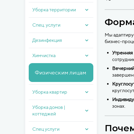
Уборка территории
Форма
Спец. услуги
Мы адаптиру
Дезинфекция
бизнес-проц
Утренняя 
Химчистка
сотрудник
Вечерний 
Физическим лицам
завершени
Круглосут
круглосу
Уборка квартир
Индивиду
зонах.
Уборка домов |
коттеджей
Почем
Спец услуги