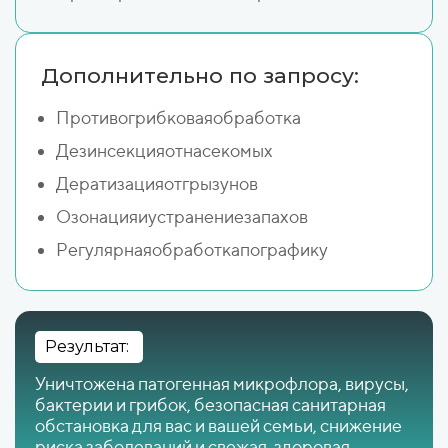
Дополнительно по запросу:
Противогрибковаяобработка
Дезинсекцияотнасекомых
Дератизацияотгрызунов
Озонацияиустранениезапахов
Регулярнаяобработкапографику
Результат:
Уничтожена патогенная микрофлора, вирусы,
бактерии и грибок, безопасная санитарная
обстановка для вас и вашей семьи, снижение
риска заболеваний и свежая, здоровая