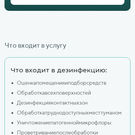
Что входит в услугу
Что входит в дезинфекцию:
Оценкапомещенияиподборсредств
Обработкавсехповерхностей
Дезинфекцияконтактныхзон
Обработкатруднодоступныхместтуманом
Уничтожениепатогенноймикрофлоры
Проветриваниепослеобработки