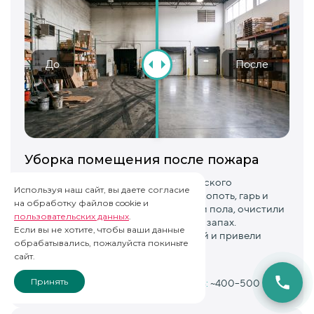
До
После
Уборка помещения после пожара
Провели комплексную уборку складского
Используя наш сайт, вы даете согласие
помещения после пожара. Удалили копоть, гарь и
на обработку файлов cookie и
следы задымления со стен, потолка и пола, очистили
пользовательских данных
.
въевшиеся загрязнения и устранили запах.
Если вы не хотите, чтобы ваши данные
Восстановили чистоту поверхностей и привели
обрабатывались, пожалуйста покиньте
помещение в порядок.
сайт.
Принять
Сроки:
2–3 дня
Площадь:
~400–500 м²