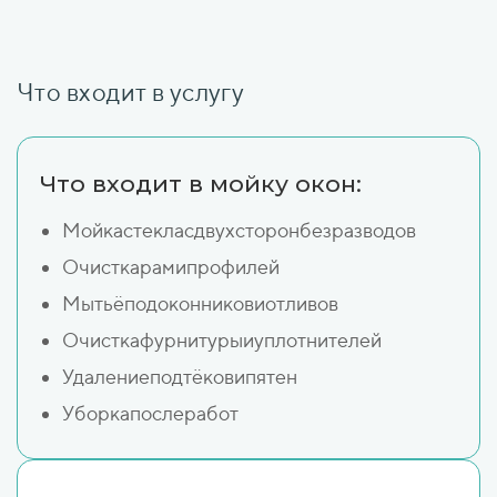
Что входит в услугу
Что входит в мойку окон:
Мойкастекласдвухсторонбезразводов
Очисткарамипрофилей
Мытьёподоконниковиотливов
Очисткафурнитурыиуплотнителей
Удалениеподтёковипятен
Уборкапослеработ