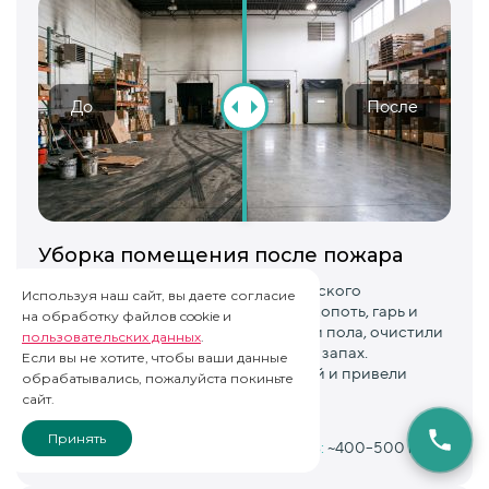
До
После
Уборка помещения после пожара
Провели комплексную уборку складского
Используя наш сайт, вы даете согласие
помещения после пожара. Удалили копоть, гарь и
на обработку файлов cookie и
следы задымления со стен, потолка и пола, очистили
пользовательских данных
.
въевшиеся загрязнения и устранили запах.
Если вы не хотите, чтобы ваши данные
Восстановили чистоту поверхностей и привели
обрабатывались, пожалуйста покиньте
помещение в порядок.
сайт.
Принять
Сроки:
2–3 дня
Площадь:
~400–500 м²