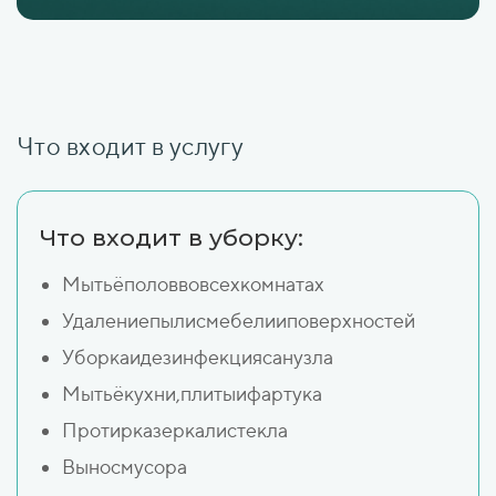
Что входит в услугу
Что входит в уборку:
Мытьёполоввовсехкомнатах
Удалениепылисмебелииповерхностей
Уборкаидезинфекциясанузла
Мытьёкухни,плитыифартука
Протирказеркалистекла
Выносмусора