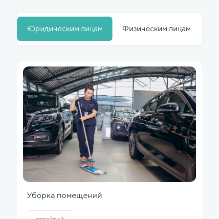
Юридическим лицам
Физическим лицам
Сп
Уборка помещений
перейти