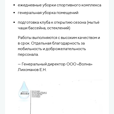
г. Москва
— Ленинградский проспект, дом 31А
Мероприятие:
Фестиваль воздухоплавания
«Мечтать!Летать!», 23–25 августа 2025 г.
Компания блестяще справилась с задачами:
обеспечила чистоту на огромной территории,
своевременный сбор мусора в зонах фудкорта и
отдыха, поддержание порядка в санитарных
зонах. Особо отмечаем умение работать
незаметно для гостей.
— Генеральный директор ООО «Бизнес Диалог»
А.А. Кицура