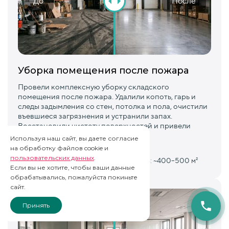
До
После
Уборка помещения после пожара
Провели комплексную уборку складского
помещения после пожара. Удалили копоть, гарь и
следы задымления со стен, потолка и пола, очистили
въевшиеся загрязнения и устранили запах.
Восстановили чистоту поверхностей и привели
помещение в порядок.
Используя наш сайт, вы даете согласие
на обработку файлов cookie и
пользовательских данных
.
Сроки:
2–3 дня
Площадь:
~400–500 м²
Если вы не хотите, чтобы ваши данные
обрабатывались, пожалуйста покиньте
сайт.
Принять