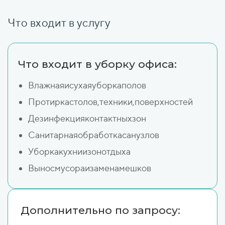
Что входит в услугу
Что входит в уборку офиса:
Влажнаяисухаяуборкаполов
Протиркастолов,техники,поверхностей
Дезинфекцияконтактныхзон
Санитарнаяобработкасанузлов
Уборкакухниизонотдыха
Выносмусораизаменамешков
Дополнительно по запросу: