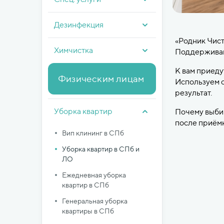
Дезинфекция
«Родник Чист
Химчистка
Поддерживающ
К вам приеду
Физическим лицам
Используем с
результат.
Уборка квартир
Почему выбир
после приёмк
Вип клининг в СПб
Уборка квартир в СПб и
ЛО
Ежедневная уборка
квартир в СПб
Генеральная уборка
квартиры в СПб