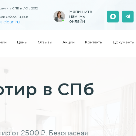
луги в СПБ и ЛО с 2012
Напишите
нам, мы
кой Обороны, 86К
онлайн
k-clean.ru
нии
Цены
Отзывы
Акции
Контакты
Документы
ртир в СПб
ир от 2500 ₽. Безопасная