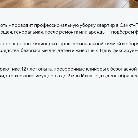
оты» проводит профессиональную уборку квартир в Санкт-П
ая, генеральная, после ремонта или аренды — подберём фо
т проверенные клинеры с профессиональной химией и обору
редства, безопасные для детей и животных. Цену фиксируем з
ают нас: 12+ лет опыта, проверенные клинеры с безопасной 
и, страхование имущества до 2 млн ₽ и выезд в день обраще