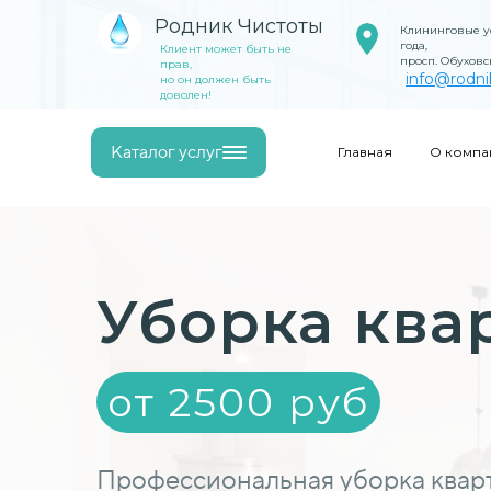
Родник Чистоты
Клининговые ус
года,
Клиент может быть не
просп. Обуховс
прав,
info@rodni
но он должен быть
доволен!
Каталог услуг
Главная
О компа
Уборка ква
от 2500 руб
Профессиональная уборка кварт